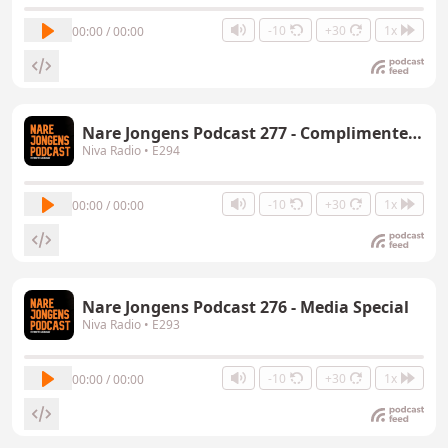
-10
+30
1x
00:00 / 00:00
Nare Jongens Podcast 277 - Complimenten Special
Niva Radio
• E294
-10
+30
1x
00:00 / 00:00
Nare Jongens Podcast 276 - Media Special
Niva Radio
• E293
-10
+30
1x
00:00 / 00:00