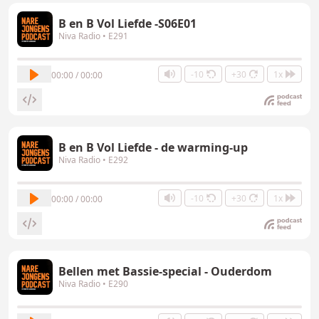
B en B Vol Liefde -S06E01
Niva Radio
• E291
-10
+30
1x
00:00 / 00:00
B en B Vol Liefde - de warming-up
Niva Radio
• E292
-10
+30
1x
00:00 / 00:00
Bellen met Bassie-special - Ouderdom
Niva Radio
• E290