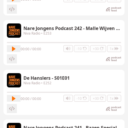
Nare Jongens Podcast 242 - Malle Wijven Special
Niva Radio
• E253
-10
+30
1x
00:00 / 00:00
De Hanslers - S01E01
Niva Radio
• E252
-10
+30
1x
00:00 / 00:00
Nare Jongens Podcast 241 - Bazen Special