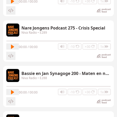
-10
+30
1x
00:00 / 00:00
Nare Jongens Podcast 275 - Crisis Special
Niva Radio
• E289
-10
+30
1x
00:00 / 00:00
Bassie en Jan Synagoge 200 - Maten en naaiers
Niva Radio
• E288
-10
+30
1x
00:00 / 00:00