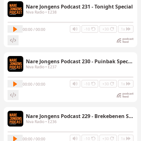
Nare Jongens Podcast 231 - Tonight Special
Niva Radio
• E238
-10
+30
1x
00:00 / 00:00
Nare Jongens Podcast 230 - Puinbak Special
Niva Radio
• E237
-10
+30
1x
00:00 / 00:00
Nare Jongens Podcast 229 - Brekebenen Special
Niva Radio
• E236
-10
+30
1x
00:00 / 00:00