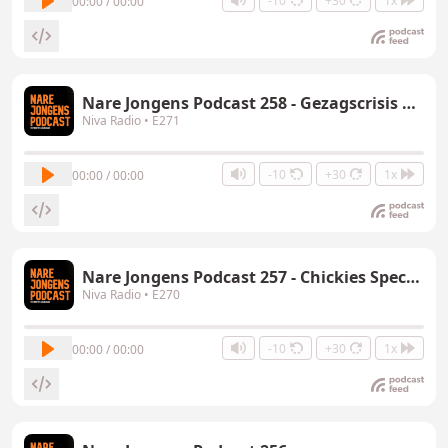
-10
+30
1x
00:00 / 00:00
Nare Jongens Podcast 258 - Gezagscrisis Special
Niva Radio
• E271
-10
+30
1x
00:00 / 00:00
Nare Jongens Podcast 257 - Chickies Special
Niva Radio
• E270
-10
+30
1x
00:00 / 00:00