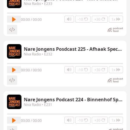
Niva Radio
• E233
-10
+30
1x
00:00 / 00:00
Nare Jongens Posdcast 225 - Afhaak Special
Niva Radio
• E232
-10
+30
1x
00:00 / 00:00
Nare Jongens Podcast 224 - Binnenhof Special
Niva Radio
• E231
-10
+30
1x
00:00 / 00:00