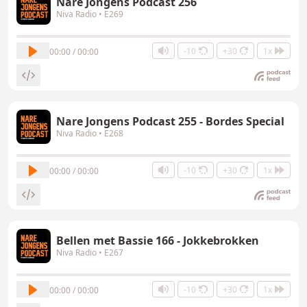
Nare Jongens Podcast 256
Niva Radio
• E269
-10
+30
1x
00:00 / 00:00
Nare Jongens Podcast 255 - Bordes Special
Niva Radio
• E268
-10
+30
1x
00:00 / 00:00
Bellen met Bassie 166 - Jokkebrokken
Niva Radio
• E267
-10
+30
1x
00:00 / 00:00