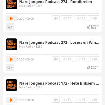
Nare Jongens Podcast 274 - Rondbreien
Niva Radio
• E287
-10
+30
1x
00:00 / 00:00
Nare Jongens Podcast 273 - Losers en Winners
Niva Radio
• E286
-10
+30
1x
00:00 / 00:00
Nare Jongens Podcast 172 - Hete Bliksem Special
Niva Radio
• E285
-10
+30
1x
00:00 / 00:00