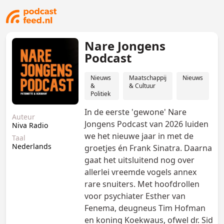
Nare Jongens
Podcast
Nieuws
Maatschappij
Nieuws
&
& Cultuur
Politiek
In de eerste 'gewone' Nare
Auteur
Jongens Podcast van 2026 luiden
Niva Radio
we het nieuwe jaar in met de
Taal
Nederlands
groetjes én Frank Sinatra. Daarna
gaat het uitsluitend nog over
allerlei vreemde vogels annex
rare snuiters. Met hoofdrollen
voor psychiater Esther van
Fenema, deugneus Tim Hofman
en koning Koekwaus, ofwel dr. Sid