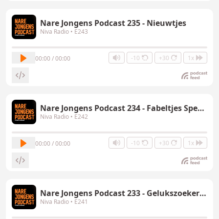
Nare Jongens Podcast 235 - Nieuwtjes
Niva Radio
• E243
-10
+30
1x
00:00 / 00:00
Nare Jongens Podcast 234 - Fabeltjes Special
Niva Radio
• E242
-10
+30
1x
00:00 / 00:00
Nare Jongens Podcast 233 - Gelukszoekers Special
Niva Radio
• E241