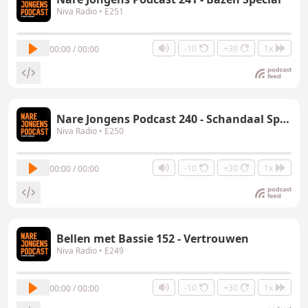
Niva Radio
• E251
-10
+30
1x
00:00 / 00:00
Nare Jongens Podcast 240 - Schandaal Special
Niva Radio
• E250
-10
+30
1x
00:00 / 00:00
Bellen met Bassie 152 - Vertrouwen
Niva Radio
• E249
-10
+30
1x
00:00 / 00:00