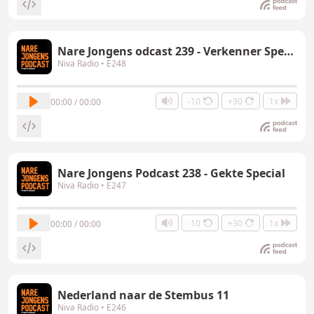
Nare Jongens odcast 239 - Verkenner Special
Niva Radio
• E248
-10
+30
1x
00:00 / 00:00
Nare Jongens Podcast 238 - Gekte Special
Niva Radio
• E247
-10
+30
1x
00:00 / 00:00
Nederland naar de Stembus 11
Niva Radio
• E246