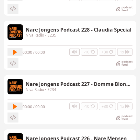
Nare Jongens Podcast 228 - Claudia Special
Niva Radio
• E235
-10
+30
1x
00:00 / 00:00
Nare Jongens Podcast 227 - Domme Blondjes Special
Niva Radio
• E234
-10
+30
1x
00:00 / 00:00
Nare Jongens Podcast 226 - Nare Mensen