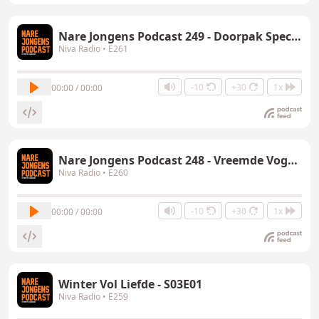
Nare Jongens Podcast 249 - Doorpak Special
Niva Radio
• E261
-10
+30
1x
00:00 / 00:00
Nare Jongens Podcast 248 - Vreemde Vogels Special
Niva Radio
• E260
-10
+30
1x
00:00 / 00:00
Winter Vol Liefde - S03E01
Niva Radio
• E259