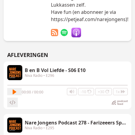
Lukkassen zelf.
Have fun (en abonneer je via
https://petjeaf.com/narejongens)!
AFLEVERINGEN
B en B Vol Liefde - S06 E10
Niva Radio
• E296
-10
+30
1x
00:00 / 00:00
Nare Jongens Podcast 278 - Farizeeers Special
Niva Radio
• E295