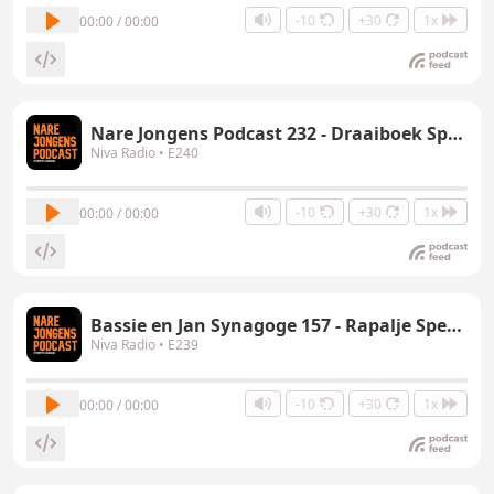
-10
+30
1x
00:00 / 00:00
Nare Jongens Podcast 232 - Draaiboek Special
Niva Radio
• E240
-10
+30
1x
00:00 / 00:00
Bassie en Jan Synagoge 157 - Rapalje Special
Niva Radio
• E239
-10
+30
1x
00:00 / 00:00