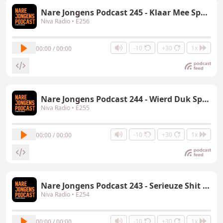
Nare Jongens Podcast 245 - Klaar Mee Special
Niva Radio
• E256
-10
+30
1x
00:00 / 00:00
Nare Jongens Podcast 244 - Wierd Duk Special
Niva Radio
• E255
-10
+30
1x
00:00 / 00:00
Nare Jongens Podcast 243 - Serieuze Shit Special
Niva Radio
• E254
-10
+30
1x
00:00 / 00:00